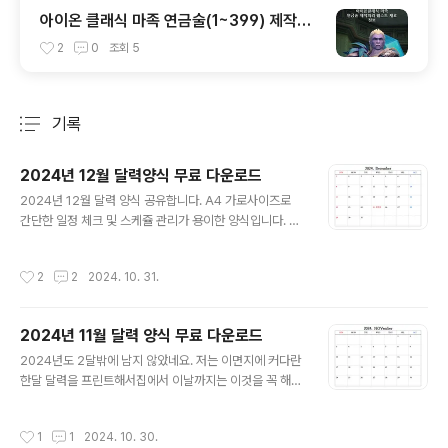
아이온 클래식 마족 연금술(1~399) 제작의
뢰 재료정보
2
0
조회
5
기록
분류 전체보기
주요 글 목록
2024년 12월 달력양식 무료 다운로드
글 내용
2024년 12월 달력 양식 공유합니다. A4 가로사이즈로
간단한 일정 체크 및 스케쥴 관리가 용이한 양식입니다. 새
해를 맞아 큰 먼슬리 노트를 구매해서 사용할까, 고민도 해
봤지만어차피 한번 쓰고 버릴, 남겨놓을만한 메모지는 아
작성시간
2
2
2024. 10. 31.
니라양식을 만들어 사용하기로 했습니다. 냉장고에 붙여놓
고할 일의 기한을 가시적으로 만들고,또 혼자만 보는 것이
아닌 가족 모두가 함께 보고서로의 일정과 할 일을 챙겨놓
2024년 11월 달력 양식 무료 다운로드
을 수 있는 형태로저는 사용하고 있습니다. 2024년 한해
글 내용
도 얼마 남지 않았습니다. 모두 2024년 한해 마무리 잘 하
2024년도 2달밖에 남지 않았네요. 저는 이면지에 커다란
시고,새로운 2025년을 맞을 수 있으시기를 바라겠습니다.
한달 달력을 프린트해서집에서 이날까지는 이것을 꼭 해야
해! 라는 것들을 기록하고 항상 체크합니다. 큰 먼슬리 노트
를 사서 사용할까도 고민해봤지만,모아놓고 다시 꺼내볼
작성시간
1
1
2024. 10. 30.
목적으로 기록하는 것은 아니기에그냥 한달 이것저것 막