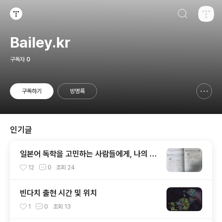
검색하기
티스토리
Bailey.kr
구독자
0
구독하기
방명록
신고하기 레이어
열기
인기글
일본어 독학을 고민하는 사람들에게, 나의 경
험담.
12
0
조회
24
빈다치 출현 시간 및 위치
1
0
조회
13