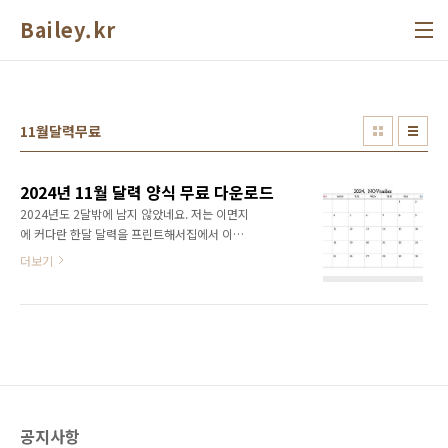
본문 바로가기
Bailey.kr
11월달력무료
2024년 11월 달력 양식 무료 다운로드
2024년도 2달밖에 남지 않았네요. 저는 이면지
에 커다란 한달 달력을 프린트해서집에서 이날
까지는 이것을 꼭 해야해! 라는 것들을 기록하고
더보기
항상 체크합니다. 큰 먼슬리 노트를 사서 사용할
까도 고민해봤지만,모아놓고 다시 꺼내볼 목적
으로 기록하는 것은 아니기에그냥 한달 이것저
것 막 쓸 목적으로한달 달력을 출력해서 사용합
니다. 간단하게 한달 일정이나 스케쥴을 관리할
수 있는24년 11월 달력 양식을 무료 공유합니
다. 24년의 남은 2달도 잘 보내시고,2024년을
모두 잘 마무리 할 수 있도록 해요!
공지사항