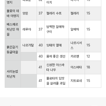
영지
이치
불꽃의 데
양윈
37
젤레리 수프
젤레리
15
바 야영지
베스페르
담백한 알메하
피난민 마
레루아
37
알메하
15
구이
을
나르시서
나르가탈
40
잉태의 열매
15
붉은갈기
스
동굴마을
40
몸에 좋은 생선
카르펜
12
신성한 아스바
41
아스바타
18
타 나무
서리눈썹
피난처
몰로타의 입맛
41
지트로네
15
을 살려줄 과일
로그 정보