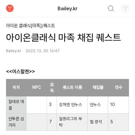
검색하기
Bailey.kr
티스토리
아이온 클래식[마족]/퀘스트
아이온클래식 마족 채집 퀘스트
Bailey.kr
2022. 12. 30. 16:47
<<이스할겐>>
습
위치
NPC
퀘스트 이름
채집물
갯수
득
알데르 마
3
상처엔 안누스
안누스
10
을
안투른 삼
알프리그의 부
7
철 광석
5
거리
탁