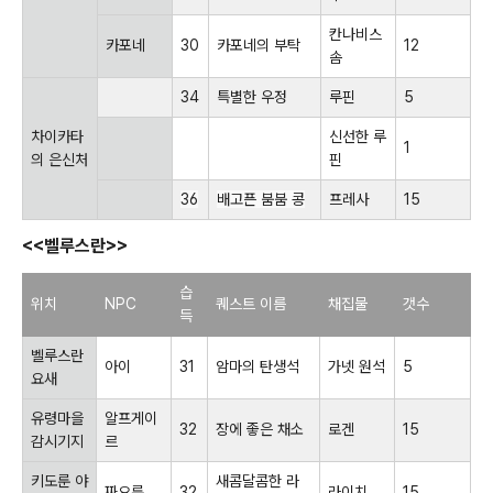
칸나비스
카포네
30
카포네의 부탁
12
솜
34
특별한 우정
루핀
5
차이카타
신선한 루
1
의 은신처
핀
36
배고픈 붐붐 콩
프레사
15
<<벨루스란>>
습
위치
NPC
퀘스트 이름
채집물
갯수
득
벨루스란
아이
31
암마의 탄생석
가넷 원석
5
요새
유령마을
알프게이
32
장에 좋은 채소
로겐
15
감시기지
르
키도룬 야
새콤달콤한 라
짜요룬
32
라이치
15