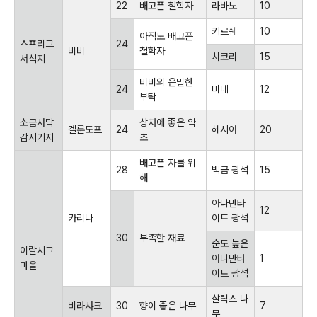
22
배고픈 철학자
라바노
10
키르쉐
10
아직도 배고픈
스프리그
24
비비
철학자
치코리
15
서식지
비비의 은밀한
24
미네
12
부탁
소금사막
상처에 좋은 약
겔룬도프
24
헤시아
20
감시기지
초
배고픈 자를 위
28
백금 광석
15
해
아다만타
12
카리나
이트 광석
30
부족한 재료
순도 높은
이랄시그
아다만타
1
마을
이트 광석
살릭스 나
비라샤크
30
향이 좋은 나무
7
무