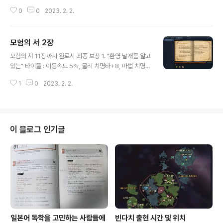
+4 2. 1000만키나 꾸러미 3. 60레벨 희귀 마석 꾸러미
0
0
2023. 2. 2.
(5) 1. 퀘스트 받는 곳 - 겔크마로스 요새 거래중개인 호디
린린 2. 판데모니움 레기온관리소 가룬 3. 어비스 3섬(순
서 상관 없음) - TIP : 각 요새 보급병에게서 모험의 서 퀘
모험의 서 2장
스트 아이템 미리 구매(3장에서 필요) 4. 판데모니움 > 레
글 내용
기온관리소 가룬 (완료) 모험의 서 등록방법 시스템메뉴 -
모험의 서 11장까지 완료시 최종 보상 1. "환영 날개를 알고
스토리북 - 등록버튼 클릭
있는" 타이틀 : 이동속도 5%, 물리 치명타+8, 마법 치명타
+4 2. 1000만키나 꾸러미 3. 60레벨 희귀 마석 꾸러미
1
0
2023. 2. 2.
(5) 1. 판데모니움 > 대신전 발데르 2. 판데모니움 > 레기
온관리소 가룬 3. 판데모니움 > 중앙의사당 크바시르 다음
진행전에 미리 준비하면 좋은 것 1. 벨루스란 요새 귀환 주
문서 1장 2. 키스크 2개 4. 벨루스란 > 알루키나의 궁전 로
너간 *주의 : 로너간은 게임시간으로 00:00~0:59에만
이 블로그 인기글
젠(현실시간 짝수시 0분정도) 5. 로너간의 첫번째 문서 >
알루키나 궁전 수면위로 올라와서(위치참조) > 다시 로너
간 - 출발하기 전에 로너간 앞 키스크 설치 6. 로너간의 두
번째 문서> 벨루스란 요새 어비스 입..
일본어 독학을 고민하는 사람들에
빈다치 출현 시간 및 위치