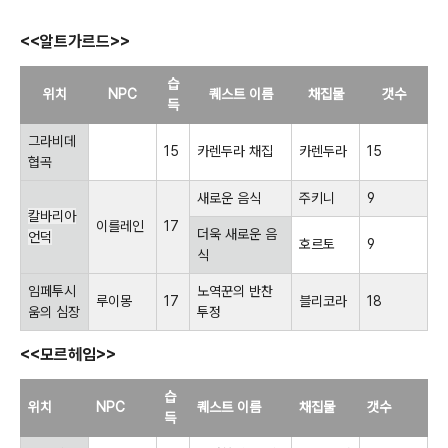
<<알트가르드>>
습
위치
NPC
퀘스트 이름
채집물
갯수
득
그라비데
15
카렌두라 채집
카렌두라
15
협곡
새로운 음식
주키니
9
칼바리아
이를레인
17
더욱 새로운 음
언덕
호르토
9
식
임페투시
노역꾼의 반찬
루이몽
17
블리코라
18
움의 심장
투정
<<모르헤임>>
습
위치
NPC
퀘스트 이름
채집물
갯수
득