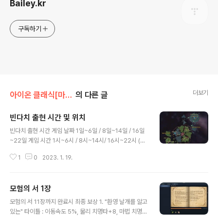
Bailey.kr
구독하기
더보기
아이온 클래식[마족]/퀘스트
의 다른 글
빈다치 출현 시간 및 위치
글 내용
빈다치 출현 시간 게임 날짜 1일~6일 / 8일~14일 / 16일
~22일 게임 시간 1시~6시 / 8시~14시/ 16시~22시 (이
외 중간 날짜 7일, 15일, 23일~30일 및 중간 시간 7시~8
1
0
2023. 1. 19.
시 사이, 14시~16시, 22시~24시 사이에는 젠x) > 게임
날짜 및 시간 확인방법 : 나침반 아래 해/달 아이콘 위에 커
서를 갖다대거나 클릭하면 확인가능 윗줄의 시간이 게임시
모험의 서 1장
간, 외부 시간은 현실 시간이다. 빈다치 출현 위치
글 내용
모험의 서 11장까지 완료시 최종 보상 1. "환영 날개를 알고
있는" 타이틀 : 이동속도 5%, 물리 치명타+8, 마법 치명타