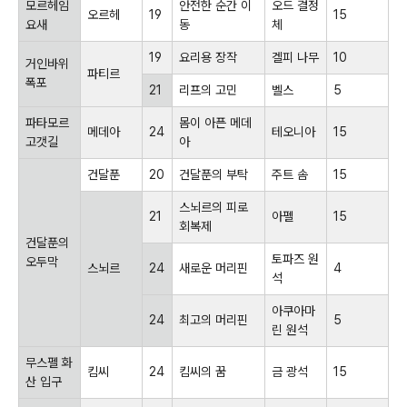
모르헤임
안전한 순간 이
오드 결정
오르헤
19
15
요새
동
체
19
요리용 장작
겔피 나무
10
거인바위
파티르
폭포
21
리프의 고민
벨스
5
파타모르
몸이 아픈 메데
메데아
24
테오니아
15
고갯길
아
건달푼
20
건달푼의 부탁
주트 솜
15
스뇌르의 피로
21
아펠
15
회복제
건달푼의
토파즈 원
오두막
스뇌르
24
새로운 머리핀
4
석
아쿠아마
24
최고의 머리핀
5
린 원석
무스펠 화
킴씨
24
킴씨의 꿈
금 광석
15
산 입구