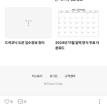
드라코닉 도안 입수정보 정리
2024년 11월 달력 양식 무료 다
운로드
의안내
티스토리
로그인
고객센터
© Daum Corp.
0
0