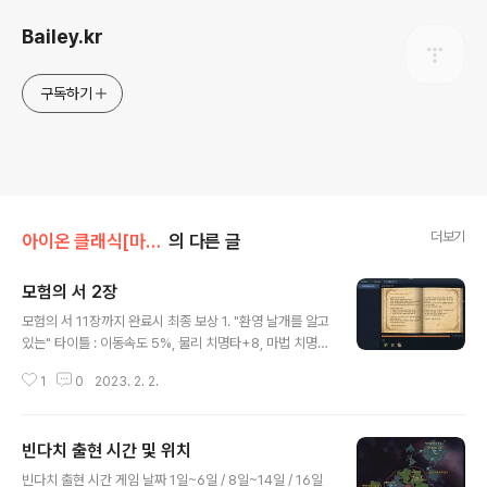
Bailey.kr
구독하기
더보기
아이온 클래식[마족]/퀘스트
의 다른 글
모험의 서 2장
글 내용
모험의 서 11장까지 완료시 최종 보상 1. "환영 날개를 알고
있는" 타이틀 : 이동속도 5%, 물리 치명타+8, 마법 치명타
+4 2. 1000만키나 꾸러미 3. 60레벨 희귀 마석 꾸러미
1
0
2023. 2. 2.
(5) 1. 판데모니움 > 대신전 발데르 2. 판데모니움 > 레기
온관리소 가룬 3. 판데모니움 > 중앙의사당 크바시르 다음
진행전에 미리 준비하면 좋은 것 1. 벨루스란 요새 귀환 주
빈다치 출현 시간 및 위치
문서 1장 2. 키스크 2개 4. 벨루스란 > 알루키나의 궁전 로
글 내용
너간 *주의 : 로너간은 게임시간으로 00:00~0:59에만
빈다치 출현 시간 게임 날짜 1일~6일 / 8일~14일 / 16일