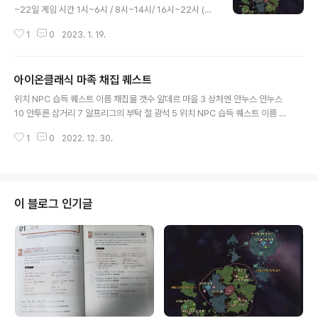
젠(현실시간 짝수시 0분정도) 5. 로너간의 첫번째 문서 >
~22일 게임 시간 1시~6시 / 8시~14시/ 16시~22시 (이
알루키나 궁전 수면위로 올라와서(위치참조) > 다시 로너
외 중간 날짜 7일, 15일, 23일~30일 및 중간 시간 7시~8
간 - 출발하기 전에 로너간 앞 키스크 설치 6. 로너간의 두
1
0
2023. 1. 19.
시 사이, 14시~16시, 22시~24시 사이에는 젠x) > 게임
번째 문서> 벨루스란 요새 어비스 입..
날짜 및 시간 확인방법 : 나침반 아래 해/달 아이콘 위에 커
서를 갖다대거나 클릭하면 확인가능 윗줄의 시간이 게임시
아이온클래식 마족 채집 퀘스트
간, 외부 시간은 현실 시간이다. 빈다치 출현 위치
글 내용
위치 NPC 습득 퀘스트 이름 채집물 갯수 알데르 마을 3 상처엔 안누스 안누스
10 안투른 삼거리 7 알프리그의 부탁 철 광석 5 위치 NPC 습득 퀘스트 이름 채
집물 갯수 그라비데 협곡 15 카렌두라 채집 카렌두라 15 칼바리아 언덕 이를레
1
0
2022. 12. 30.
인 17 새로운 음식 주키니 9 더욱 새로운 음식 호르토 9 임페투시움의 심장 루
이몽 17 노역꾼의 반찬 투정 블리코라 18 위치 NPC 습득 퀘스트 이름 채집물
갯수 모르헤임 요새 오르헤 19 안전한 순간 이동 오드 결정체 15 거인바위 폭포
파티르 19 요리용 장작 겔피 나무 10 21 리프의 고민 벨스 5 파타모르 고갯길
메데아 24 몸이 아픈 메데아 테오니아 15 건달푼의 오두막 건달푼 20 건달푼
이 블로그 인기글
의 부탁 주트 솜 15 스뇌르 21 스뇌르의 피로 회복제 아펠..