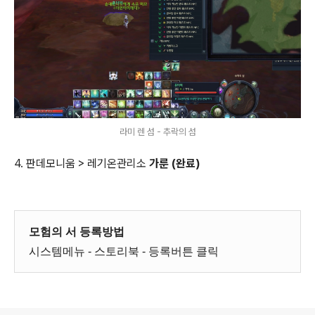
라미 렌 섬 - 추락의 섬
4. 판데모니움 > 레기온관리소
가룬 (완료)
모험의 서 등록방법
시스템메뉴 - 스토리북 - 등록버튼 클릭
로그 정보