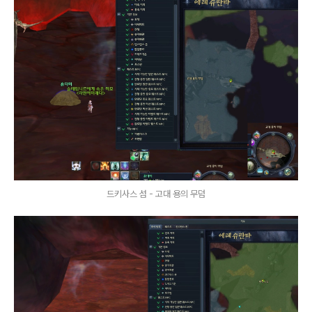
드키사스 섬 - 고대 용의 무덤