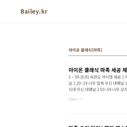
본문 바로가기
Bailey.kr
아이온 클래식[마족]
아이온 클래식 마족 세공 제
1 ~ 99 (6/8) 숙련도 아이템 재료 
날 2 20~29 나무 말뚝 무딘 대패날 1
지대 무딘 대패날 2 50~59 나무 상자
테코마 의자 무딘 대패날 2 나무 못 2 
더보기
테코마 목검 무딘 대패날 2 광택제 2 10
반짝이는 은 귀고리 강력 접착제 1 광
120~12..