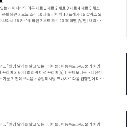
트
맛있는 라이니타의 이름 재료 1 재료 2 재료 3 재료 4 재료 5 채소
키르쉐 와인 2 오드 조각 10 과일 라이치 10 프레사 16 살릭스 오
0 브라세 16 키르쉐 와인 2 오드 조각 10 30레벨 [달인] 요리 달
 [명인] 요리의 높은 경지 - 맛있는 아게히아의 이름 재료 1 재료
소 제라카 10 리이크 10 라베이노 16 살릭스 오일 12 키르쉐 와인 3
 10 라베이노 16 살릭스 오일 12 키르쉐 와인 3 마력의 오드 10
1. "환영 날개를 알고 있는" 타이틀 : 이동속도 5%, 물리 치명
키나 꾸러미 3. 60레벨 희귀 마석 꾸러미(5) 1. 판데모니움 > 대신전
소 가룬 3. 판데모니움 > 중앙의사당 크바시르 다음 진행전에 미리
환 주문서 1장 2. 키스크 2개 4. 벨루스란 > 알루키나의 궁전 로
00:00~0:59에만 젠(현실시간 짝수시 0분정도) 5. 로너간의 첫번
올라와서(위치참조) > 다시 로너간 - 출발하기 전에 로너간 앞 키스
벨루스란 요새 어비스 입..
1. "환영 날개를 알고 있는" 타이틀 : 이동속도 5%, 물리 치명