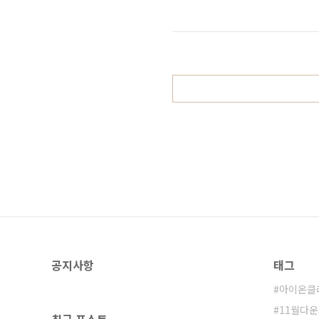
100~199 (6/9) 숙련도 아이템 재료
110~119 다진 파이니 고기 소금 2 
2 1..
공지사항
태그
아이온클
11월다