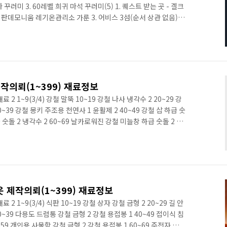
나 꾸러미 3. 60레벨 희귀 마석 꾸러미(5) 1. 퀘스트 받는 곳 - 겔크
판데모니움 레기온관리소 가룬 3. 어비스 3섬(순서 상관 없음) -
 서 퀘스트 아이템 미리 구매(3장에서 필요) 4. 판데모니움 > 레기
록방법 시스템메뉴 - 스토리북 - 등록버튼 클릭
작의뢰(1~399) 재료정보
 재료 2 1~9(3/4) 강철 말뚝 10~19 강철 나사 냉각수 2 20~29 강
~39 강철 몽키 주조용 천연사 1 윤활제 2 40~49 강철 삽 하급 숫
급 숫돌 2 냉각수 2 60~69 날카로워진 강철 미늘창 하급 숫돌 2 냉
천연사 1 강철 용접봉 1 80~89 강철 수리검 주조용 천연사 1 냉각
1 냉각수 2 100~199 (9/12) 숙련도 아이템 재료 1 재료 2 재료
중급 숫돌 1 윤활제 2 110~119 타이타니움 화살촉 중급 숫돌 2 냉
 제작의뢰(1~399) 재료정보
재료 2 1~9(3/4) 식판 10~19 강철 상자 강철 금형 2 20~29 길 안
0~39 다용도 드럼통 강철 금형 2 강철 용접봉 1 40~49 접이식 침
~59 개인용 사물함 강철 금형 2 강철 용접봉 1 60~69 주전자 강철