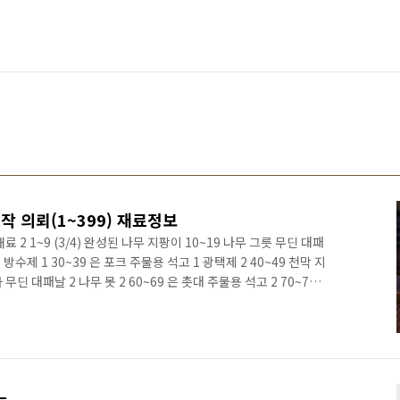
작 의뢰(1~399) 재료정보
1 재료 2 1~9 (3/4) 완성된 나무 지팡이 10~19 나무 그릇 무딘 대패
 방수제 1 30~39 은 포크 주물용 석고 1 광택제 2 40~49 천막 지
 무딘 대패날 2 나무 못 2 60~69 은 촛대 주물용 석고 2 70~79
80~89 테코마 나무 탁자 무딘 대패날 2 나무 못 2 90~99 수련용
0~199(9/12) 숙련도 아이템 재료 1 재료 2 재료 3 100~109
택제 1 110~119 어비스용 가로등 무딘 대패날 3 방수제 1