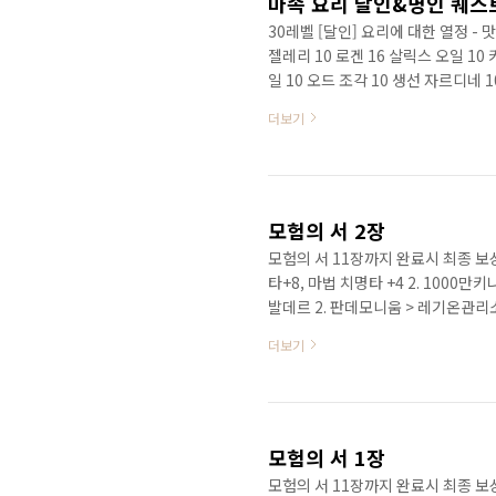
마족 요리 달인&명인 퀘스
30레벨 [달인] 요리에 대한 열정 - 
젤레리 10 로겐 16 살릭스 오일 10 
일 10 오드 조각 10 생선 자르디네 1
인의 자격 - 맛있는 비다르의 30레벨
더보기
2 재료 3 재료 4 재료 5 재료 6 채
마력의 오드 10 과일 세린 10 멘즈네
생선 세베럼 10 노클라라 10 살..
모험의 서 2장
모험의 서 11장까지 완료시 최종 보상 
타+8, 마법 치명타 +4 2. 1000만
발데르 2. 판데모니움 > 레기온관리
준비하면 좋은 것 1. 벨루스란 요새 귀
더보기
너간 *주의 : 로너간은 게임시간으로 
째 문서 > 알루키나 궁전 수면위로 
크 설치 6. 로너간의 두번째 문서> 
모험의 서 1장
모험의 서 11장까지 완료시 최종 보상 