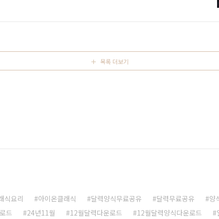
 1 재료 2 재료 3 100~109 샐러드 드레싱 설탕 1 생수 1
120~129 쿠레스 양념 등갈비 매운 향료 1 130~139 아펠 즙 설탕
목록 더보기
래식요리
아이온클래식
달력양식무료공유
달력무료공유
양
운로드
24년11월
12월달력다운로드
12월달력양식다운로드