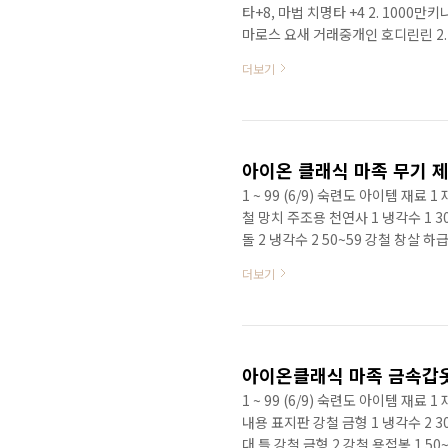
타+8, 마법 치명타 +4 2. 1000만키
마로스 요새 거래중개인 호디린린 2. 
TIP : 각 요새 보급병에게서 모험의
더보기
온관리소 가룬 (완료) 모험의 서 등
아이온 클래식 마족 무기 제
1 ~ 99 (6/9) 숙련도 아이템 재료 1
철 망치 주조용 천연사 1 냉각수 1 30
돌 2 냉각수 2 50~59 강철 창살 하
각수 2 70~79 강철 곡괭이 주조용 
더보기
수 2 90~99 강철 사다리 강철 용접봉 
3 100~109 녹이 제거된 강철 단검 
각수 1 ..
아이온클래식 마족 금속갑옷
1 ~ 99 (6/9) 숙련도 아이템 재료 1 
내용 표지판 강철 금형 1 냉각수 2 3
대 틀 강철 금형 2 강철 용접봉 1 50