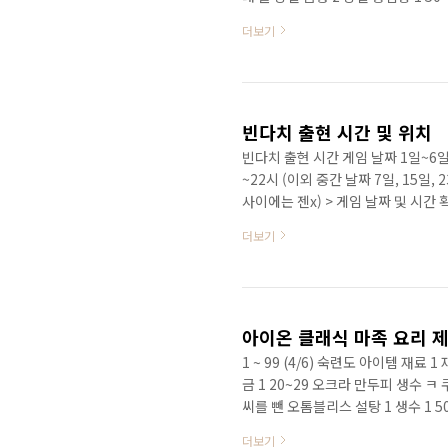
금형 2 강철 용접봉 1 70~79 기계용
더보기
제 2 90~99 서류 금고 강철 금형 2 
3 100~109 수리된 강화 강철 사슬
이타니움..
빈다치 출현 시간 및 위치
빈다치 출현 시간 게임 날짜 1일~6일 /
~22시 (이외 중간 날짜 7일, 15일, 
사이에는 젠x) > 게임 날짜 및 시간
하면 확인가능 윗줄의 시간이 게임시간
더보기
아이온 클래식 마족 요리 제
1 ~ 99 (4/6) 숙련도 아이템 재료 
금 1 20~29 오크라 만두피 생수 ㅋ 
씨를 뺀 오톰블리스 설탕 1 생수 1 50
생수 1 70~79 블리코라 관자 소금 1 
더보기