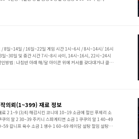
 톱니 강철 금형 2 윤활제 2 80~89 안전모 강철 금형 2 금속 코팅
강철 용접봉 1 100~199(9/12) 숙련도 아이템 재료 1 재료 2 재료
 견갑 강철 용접봉 1 금속 코팅제 2 110~119 코팅된 후라이팬 타
 8일~14일 / 16일~22일 게임 시간 1시~6시 / 8시~14시/ 16시
23일~30일 및 중간 시간 7시~8시 사이, 14시~16시, 22시~24시
 확인방법 : 나침반 아래 해/달 아이콘 위에 커서를 갖다대거나 클릭
, 외부 시간은 현실 시간이다. 빈다치 출현 위치
작의뢰(1~399) 재료 정보
1 재료 2 1~9 (3/4) 해감시킨 코니데 10~19 소금에 절인 푸제리 소
쿠쿠의 알 2 30~39 주키니 스파게티면 소금 1 쿠쿠의 알 1 40~49
~59 칼니프 육수 소금 1 생수 1 60~69 레이담 설탕 절임 설탕 1
생수 1 80~89 베일리 즙 설탕 1 생수 1 90~99 꿀 시럽 생수 3